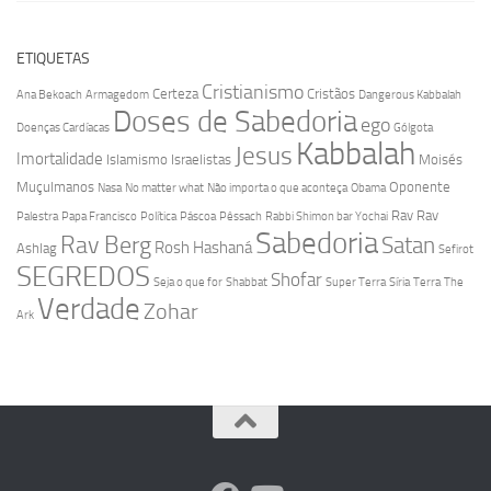
ETIQUETAS
Cristianismo
Certeza
Cristãos
Ana Bekoach
Armagedom
Dangerous Kabbalah
Doses de Sabedoria
ego
Doenças Cardíacas
Gólgota
Kabbalah
Jesus
Imortalidade
Islamismo
Israelistas
Moisés
Muçulmanos
Oponente
Nasa
No matter what
Não importa o que aconteça
Obama
Rav
Rav
Palestra
Papa Francisco
Política
Páscoa
Pêssach
Rabbi Shimon bar Yochai
Sabedoria
Rav Berg
Satan
Rosh Hashaná
Ashlag
Sefirot
SEGREDOS
Shofar
Seja o que for
Shabbat
Super Terra
Síria
Terra
The
Verdade
Zohar
Ark