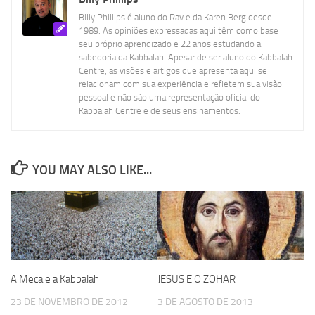
Billy Phillips é aluno do Rav e da Karen Berg desde
1989. As opiniões expressadas aqui têm como base
seu próprio aprendizado e 22 anos estudando a
sabedoria da Kabbalah. Apesar de ser aluno do Kabbalah
Centre, as visões e artigos que apresenta aqui se
relacionam com sua experiência e refletem sua visão
pessoal e não são uma representação oficial do
Kabbalah Centre e de seus ensinamentos.
YOU MAY ALSO LIKE...
A Meca e a Kabbalah
JESUS E O ZOHAR
23 DE NOVEMBRO DE 2012
3 DE AGOSTO DE 2013