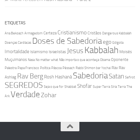
ETIQUETAS
Cristianismo
Certeza
Cristãos
Ana Bekoach
Armagedom
Dangerous Kabbalah
Doses de Sabedoria
ego
Doenças Cardíacas
Gólgota
Kabbalah
Jesus
Imortalidade
Islamismo
Israelistas
Moisés
Muçulmanos
Oponente
Nasa
No matter what
Não importa o que aconteça
Obama
Rav
Rav
Palestra
Papa Francisco
Política
Páscoa
Pêssach
Rabbi Shimon bar Yochai
Sabedoria
Rav Berg
Satan
Rosh Hashaná
Ashlag
Sefirot
SEGREDOS
Shofar
Seja o que for
Shabbat
Super Terra
Síria
Terra
The
Verdade
Zohar
Ark