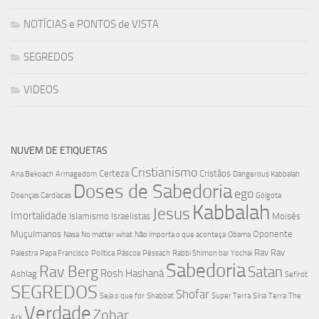
NOTÍCIAS e PONTOS de VISTA
SEGREDOS
VIDEOS
NUVEM DE ETIQUETAS
Cristianismo
Certeza
Cristãos
Ana Bekoach
Armagedom
Dangerous Kabbalah
Doses de Sabedoria
ego
Doenças Cardíacas
Gólgota
Kabbalah
Jesus
Imortalidade
Islamismo
Israelistas
Moisés
Muçulmanos
Oponente
Nasa
No matter what
Não importa o que aconteça
Obama
Rav
Rav
Palestra
Papa Francisco
Política
Páscoa
Pêssach
Rabbi Shimon bar Yochai
Sabedoria
Rav Berg
Satan
Rosh Hashaná
Ashlag
Sefirot
SEGREDOS
Shofar
Seja o que for
Shabbat
Super Terra
Síria
Terra
The
Verdade
Zohar
Ark