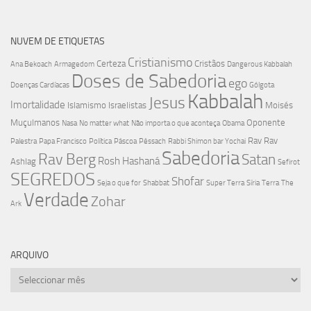
NUVEM DE ETIQUETAS
Cristianismo
Certeza
Cristãos
Ana Bekoach
Armagedom
Dangerous Kabbalah
Doses de Sabedoria
ego
Doenças Cardíacas
Gólgota
Kabbalah
Jesus
Imortalidade
Islamismo
Israelistas
Moisés
Muçulmanos
Oponente
Nasa
No matter what
Não importa o que aconteça
Obama
Rav
Rav
Palestra
Papa Francisco
Política
Páscoa
Pêssach
Rabbi Shimon bar Yochai
Sabedoria
Rav Berg
Satan
Rosh Hashaná
Ashlag
Sefirot
SEGREDOS
Shofar
Seja o que for
Shabbat
Super Terra
Síria
Terra
The
Verdade
Zohar
Ark
ARQUIVO
Arquivo