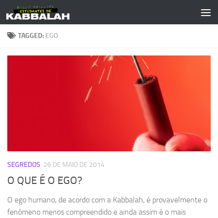
Skip to content
TAGGED:
EGO
SEGREDOS
26 DE MAIO DE 2014
O QUE É O EGO?
O ego humano, de acordo com a Kabbalah, é provavelmente o
fenômeno menos compreendido e ainda assim é o mais