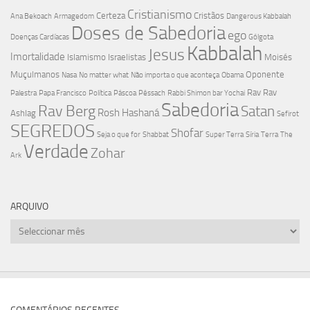
Cristianismo
Certeza
Cristãos
Ana Bekoach
Armagedom
Dangerous Kabbalah
Doses de Sabedoria
ego
Doenças Cardíacas
Gólgota
Kabbalah
Jesus
Imortalidade
Islamismo
Israelistas
Moisés
Muçulmanos
Oponente
Nasa
No matter what
Não importa o que aconteça
Obama
Rav
Rav
Palestra
Papa Francisco
Política
Páscoa
Pêssach
Rabbi Shimon bar Yochai
Sabedoria
Rav Berg
Satan
Rosh Hashaná
Ashlag
Sefirot
SEGREDOS
Shofar
Seja o que for
Shabbat
Super Terra
Síria
Terra
The
Verdade
Zohar
Ark
ARQUIVO
Arquivo