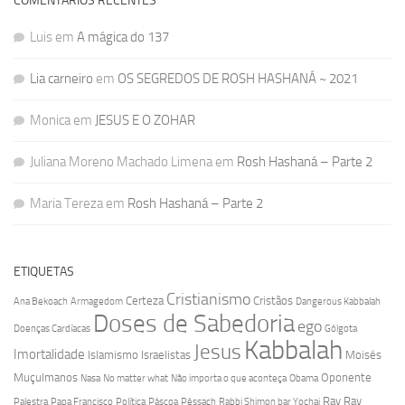
COMENTÁRIOS RECENTES
Luis
em
A mágica do 137
Lia carneiro
em
OS SEGREDOS DE ROSH HASHANÁ ~ 2021
Monica
em
JESUS E O ZOHAR
Juliana Moreno Machado Limena
em
Rosh Hashaná – Parte 2
Maria Tereza
em
Rosh Hashaná – Parte 2
ETIQUETAS
Cristianismo
Certeza
Cristãos
Ana Bekoach
Armagedom
Dangerous Kabbalah
Doses de Sabedoria
ego
Doenças Cardíacas
Gólgota
Kabbalah
Jesus
Imortalidade
Islamismo
Israelistas
Moisés
Muçulmanos
Oponente
Nasa
No matter what
Não importa o que aconteça
Obama
Rav
Rav
Palestra
Papa Francisco
Política
Páscoa
Pêssach
Rabbi Shimon bar Yochai