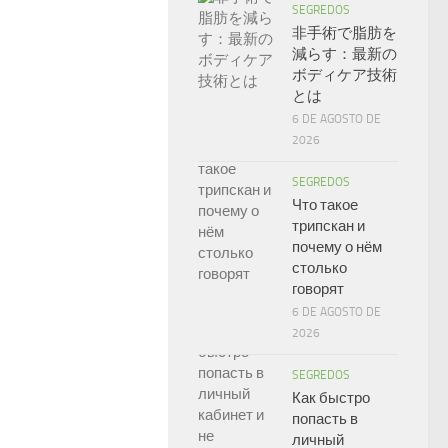
SEGREDOS
非手術で脂肪を
減らす：最新の
ボディケア技術
とは
6 DE AGOSTO DE
2026
SEGREDOS
Что такое
трипскан и
почему о нём
столько
говорят
6 DE AGOSTO DE
2026
SEGREDOS
Как быстро
попасть в
личный