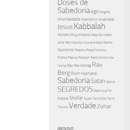
Doses de
Sabedoria
ego
Gólgota
Imortalidade
Islamismo
Israelistas
Kabbalah
Jesus
Moisés
Muçulmanos
Nasa
No matter
what
Não importa o que aconteça
Obama
Oponente
Palestra
Papa Francisco
Política
Páscoa
Pêssach
Rabbi Shimon bar
Rav
Rav
Rav Ashlag
Yochai
Berg
Rosh Hashaná
Sabedoria
Satan
Sefirot
SEGREDOS
Seja o que for
Shofar
Shabbat
Super Terra
Síria
Terra
Verdade
Zohar
The Ark
ARQUIVO