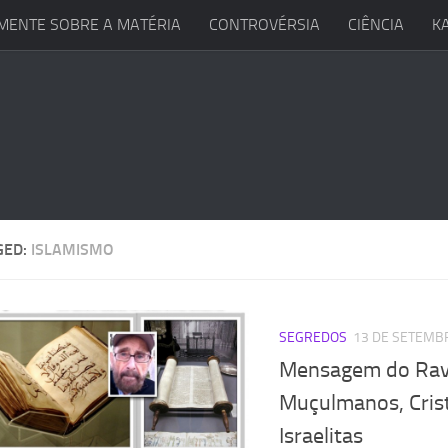
MENTE SOBRE A MATÉRIA
CONTROVÉRSIA
CIÊNCIA
K
GED:
ISLAMISMO
SEGREDOS
13 DE SETEMB
Mensagem do Rav
Muçulmanos, Cris
Israelitas