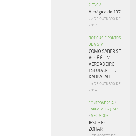
CIÊNCIA
A mágica do 137
27 DE OUTUBRO DE
2012
NOTÍCIAS E PONTOS
DE VISTA
COMO SABER SE
VOCÊ É UM
VERDADEIRO
ESTUDANTE DE
KABBALAH
19 DE OUTUBRO DE
2014
CONTROVÉRSIA
/
KABBALAH & JESUS
/
SEGREDOS
JESUS E O
ZOHAR
3 DE AGOSTO DE