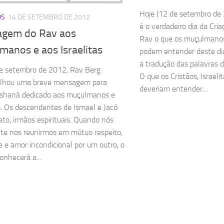
Hoje (12 de setembro de 2
OS
14 DE SETEMBRO DE 2012
é o verdadeiro dia da Cri
gem do Rav aos
Rav o que os muçulmanos, 
manos e aos Israelitas
podem entender deste di
a tradução das palavras do
e setembro de 2012, Rav Berg
O que os Cristãos, Israel
ilhou uma breve mensagem para
deveriam entender...
shaná dedicado aos muçulmanos e
as. Os descendentes de Ismael e Jacó
fato, irmãos espirituais. Quando nós
te nos reunirmos em mútuo respeito,
e e amor incondicional por um outro, o
nhecerá a...