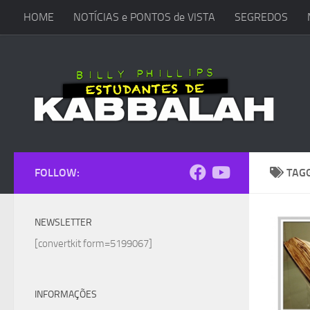
HOME
NOTÍCIAS e PONTOS de VISTA
SEGREDOS
Skip to content
FOLLOW:
TAG
NEWSLETTER
[convertkit form=5199067]
INFORMAÇÕES