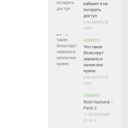
кабинет и не
потерять
доступ
6 DE AGOSTO DE
2026
SEGREDOS
Что такое
блэкспрут
зеркало и
зачем оно
нужно
6 DE AGOSTO DE
2026
SEGREDOS
Rosh Hashaná –
Parte 2
11 DE SETEMBRO
DE 2012