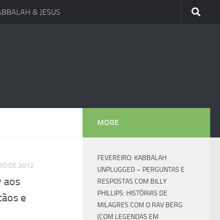
ABBALAH & JESUS
MORE
FEVEREIRO: KABBALAH
RO DE 2012
UNPLUGGED – PERGUNTAS E
 aos
RESPOSTAS COM BILLY
PHILLIPS: HISTÓRIAS DE
tãos e
MILAGRES COM O RAV BERG
(COM LEGENDAS EM