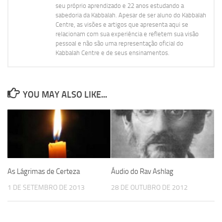
seu próprio aprendizado e 22 anos estudando a
sabedoria da Kabbalah. Apesar de ser aluno do Kabbalah
Centre, as visões e artigos que apresenta aqui se
relacionam com sua experiência e refletem sua visão
pessoal e não são uma representação oficial do
Kabbalah Centre e de seus ensinamentos.
YOU MAY ALSO LIKE...
As Lágrimas de Certeza
Áudio do Rav Ashlag
1 DE SETEMBRO DE 2013
28 DE OUTUBRO DE 2012