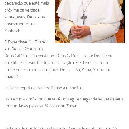
declaração que está mais
próxima da verdade
sobre Jesus, Deus e os
ensinamentos da
Kabbalah.
O Papa disse: “… Eu creio
em Deus, não em um
Deus Católico, não existe um Deus Católico, existe Deus e eu
acredito em Jesus Cristo, a encarnação dEle. Jesus é o meu
professor e o meu pastor, mas Deus, o Pai, Abba, é a luz e o
Criador”.
Leia isso repetidas vezes. Pense a respeito.
Isso é o mais próximo que você consegue chegar da Kabbalah sem
pronunciar as palavras
Kabbalah
ou Zohar.
Cada um de nós tem uma faísca de Divindade dentro de nós. Os