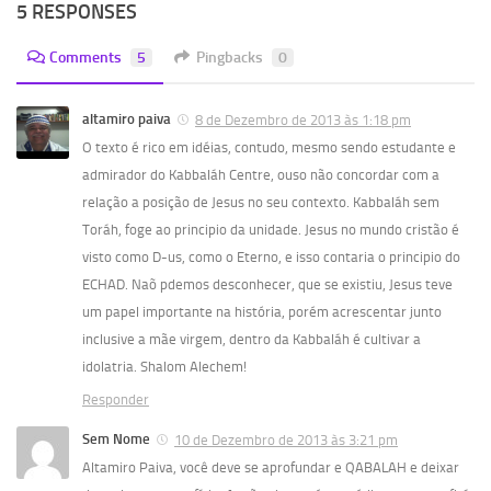
5 RESPONSES
Comments
5
Pingbacks
0
altamiro paiva
8 de Dezembro de 2013 às 1:18 pm
O texto é rico em idéias, contudo, mesmo sendo estudante e
admirador do Kabbaláh Centre, ouso não concordar com a
relação a posição de Jesus no seu contexto. Kabbaláh sem
Toráh, foge ao principio da unidade. Jesus no mundo cristão é
visto como D-us, como o Eterno, e isso contaria o principio do
ECHAD. Naõ pdemos desconhecer, que se existiu, Jesus teve
um papel importante na história, porém acrescentar junto
inclusive a mãe virgem, dentro da Kabbaláh é cultivar a
idolatria. Shalom Alechem!
Responder
Sem Nome
10 de Dezembro de 2013 às 3:21 pm
Altamiro Paiva, você deve se aprofundar e QABALAH e deixar