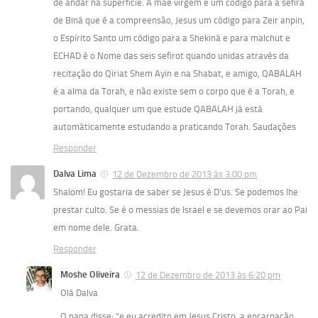
de andar na superfície. A mãe virgem é um código para a sefirá
de Biná que é a compreensão, Jesus um código para Zeir anpin,
o Espírito Santo um código para a Shekiná e para malchut e
ECHAD é o Nome das seis sefirot quando unidas através da
recitação do Qiriat Shem Ayin e na Shabat, e amigo, QABALAH
é a alma da Torah, e não existe sem o corpo que é a Torah, e
portando, qualquer um que estude QABALAH já está
automáticamente estudando a praticando Torah. Saudações
Responder
Dalva Lima
12 de Dezembro de 2013 às 3:00 pm
Shalom! Eu gostaria de saber se Jesus é D’us. Se podemos lhe
prestar culto. Se é o messias de Israel e se devemos orar ao Pai
em nome dele. Grata.
Responder
Moshe Oliveira
12 de Dezembro de 2013 às 6:20 pm
Olá Dalva
O papa disse: “e eu acredito em Jesus Cristo, a encarnação