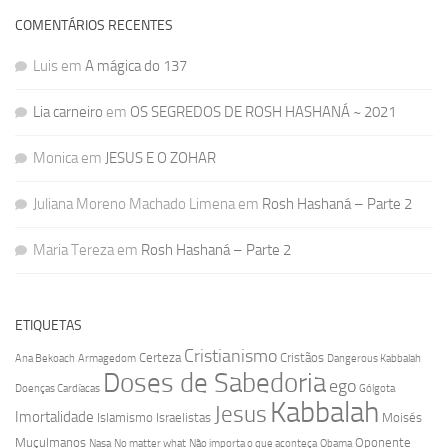
COMENTÁRIOS RECENTES
Luis
em
A mágica do 137
Lia carneiro
em
OS SEGREDOS DE ROSH HASHANÁ ~ 2021
Monica
em
JESUS E O ZOHAR
Juliana Moreno Machado Limena
em
Rosh Hashaná – Parte 2
Maria Tereza
em
Rosh Hashaná – Parte 2
ETIQUETAS
Cristianismo
Certeza
Cristãos
Ana Bekoach
Armagedom
Dangerous Kabbalah
Doses de Sabedoria
ego
Doenças Cardíacas
Gólgota
Kabbalah
Jesus
Imortalidade
Islamismo
Israelistas
Moisés
Muçulmanos
Oponente
Nasa
No matter what
Não importa o que aconteça
Obama