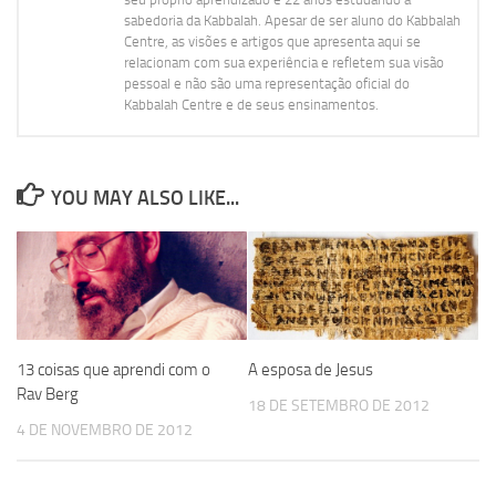
sabedoria da Kabbalah. Apesar de ser aluno do Kabbalah
Centre, as visões e artigos que apresenta aqui se
relacionam com sua experiência e refletem sua visão
pessoal e não são uma representação oficial do
Kabbalah Centre e de seus ensinamentos.
YOU MAY ALSO LIKE...
13 coisas que aprendi com o
A esposa de Jesus
Rav Berg
18 DE SETEMBRO DE 2012
4 DE NOVEMBRO DE 2012