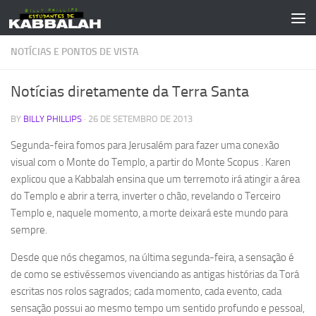
Skip to content
NOTÍCIAS E PONTOS DE VISTA
Notícias diretamente da Terra Santa
BY
BILLY PHILLIPS
·
26 DE SETEMBRO DE 2013
Segunda-feira fomos para Jerusalém para fazer uma conexão
visual com o Monte do Templo, a partir do Monte Scopus . Karen
explicou que a Kabbalah ensina que um terremoto irá atingir a área
do Templo e abrir a terra, inverter o chão, revelando o Terceiro
Templo e, naquele momento, a morte deixará este mundo para
sempre.
Desde que nós chegamos, na última segunda-feira, a sensação é
de como se estivéssemos vivenciando as antigas histórias da Torá
escritas nos rolos sagrados; cada momento, cada evento, cada
sensação possui ao mesmo tempo um sentido profundo e pessoal,