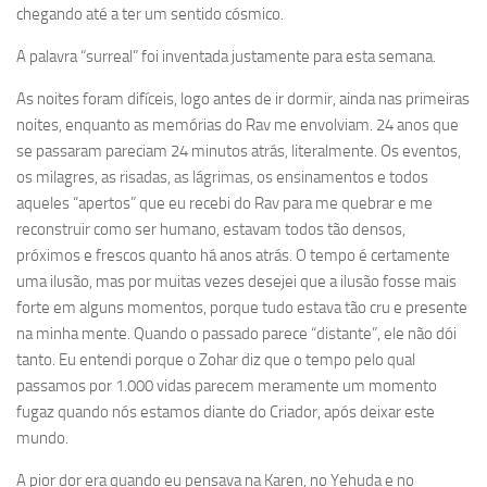
chegando até a ter um sentido cósmico.
A palavra “surreal” foi inventada justamente para esta semana.
As noites foram difíceis, logo antes de ir dormir, ainda nas primeiras
noites, enquanto as memórias do Rav me envolviam. 24 anos que
se passaram pareciam 24 minutos atrás, literalmente. Os eventos,
os milagres, as risadas, as lágrimas, os ensinamentos e todos
aqueles “apertos” que eu recebi do Rav para me quebrar e me
reconstruir como ser humano, estavam todos tão densos,
próximos e frescos quanto há anos atrás. O tempo é certamente
uma ilusão, mas por muitas vezes desejei que a ilusão fosse mais
forte em alguns momentos, porque tudo estava tão cru e presente
na minha mente. Quando o passado parece “distante”, ele não dói
tanto. Eu entendi porque o Zohar diz que o tempo pelo qual
passamos por 1.000 vidas parecem meramente um momento
fugaz quando nós estamos diante do Criador, após deixar este
mundo.
A pior dor era quando eu pensava na Karen, no Yehuda e no