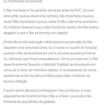
Eu finalmente compreendi.
O Rav me disse e me advertiu semanas antes do AVC, há nove
anos atrás, que eu deveria ter certeza, não importaria o que eu
visse! Não importaria o que eu visse! Então o derrame aconteceu.
Os médicos disseram que o lobo frontal do cérebro do Rav estava
apagado, e que o Rav se tornaria um vegetal.
Ainda não existe explicação médica para a recuperação do Rav
naqueles nove preciosos anos. Eu vi coisas no quarto do hospital,
quando o Rav ainda estava em coma, durante aquelas primeiras
24-48 horas, que foram avassaladoras. Como por exemplo, o Rav
repentinamente fazendo o Kabbalat Shabbat, ainda estando em
coma, às 3 horas da manhã do sábado. E se levantando do coma,
desafiando as leis da ciência médica, para fazer o kiddush da
terceira refeição.
E assim tenho absoluta confiança em meu professor, e mais
especialmente no amor entre o Rav e a Karen, que arde mais
brilhante do que bilhões de galáxias.