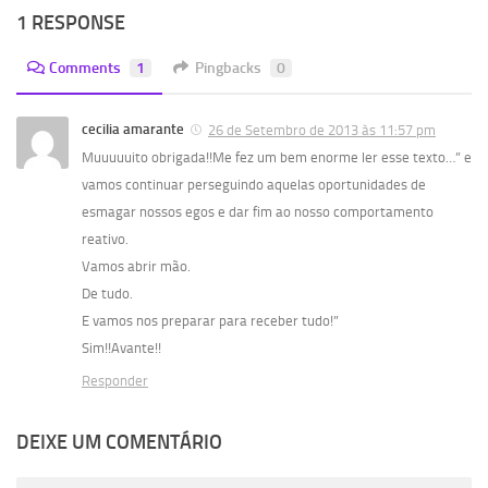
1 RESPONSE
Comments
1
Pingbacks
0
cecilia amarante
26 de Setembro de 2013 às 11:57 pm
Muuuuuito obrigada!!Me fez um bem enorme ler esse texto…” e
vamos continuar perseguindo aquelas oportunidades de
esmagar nossos egos e dar fim ao nosso comportamento
reativo.
Vamos abrir mão.
De tudo.
E vamos nos preparar para receber tudo!”
Sim!!Avante!!
Responder
DEIXE UM COMENTÁRIO