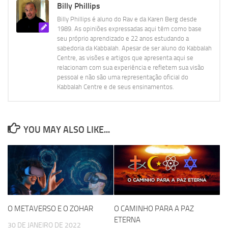
Billy Phillips
Billy Phillips é aluno do Rav e da Karen Berg desde
1989. As opiniões expressadas aqui têm como base
seu próprio aprendizado e 22 anos estudando a
sabedoria da Kabbalah. Apesar de ser aluno do Kabbalah
Centre, as visões e artigos que apresenta aqui se
relacionam com sua experiência e refletem sua visão
pessoal e não são uma representação oficial do
Kabbalah Centre e de seus ensinamentos.
YOU MAY ALSO LIKE...
O CAMINHO PARA A PAZ
O METAVERSO E O ZOHAR
ETERNA
30 DE JANEIRO DE 2022