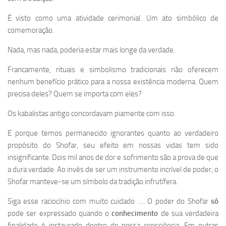
É visto como uma atividade cerimonial. Um ato simbólico de
comemoração.
Nada, mas nada, poderia estar mais longe da verdade.
Francamente, rituais e simbolismo tradicionais não oferecem
nenhum benefício prático para a nossa existência moderna. Quem
precisa deles? Quem se importa com eles?
Os kabalistas antigo concordavam piamente com isso.
E porque temos permanecido ignorantes quanto ao verdadeiro
propósito do Shofar, seu efeito em nossas vidas tem sido
insignificante. Dois mil anos de dor e sofrimento são a prova de que
a dura verdade. Ao invés de ser um instrumento incrível de poder, o
Shofar manteve-se um símbolo da tradição infrutífera.
Siga esse raciocínio com muito cuidado …. O poder do Shofar
só
pode ser expressado quando o
conhecimento
de sua verdadeira
finalidade é instaurado dentro de nossa consciência. Em outras