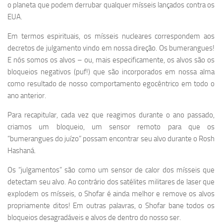
o planeta que podem derrubar qualquer mísseis lançados contra os
EUA.
Em termos espirituais, os mísseis nucleares correspondem aos
decretos de julgamento vindo em nossa direção. Os bumerangues!
E nós somos os alvos – ou, mais especificamente, os alvos são os
bloqueios negativos (puf!) que são incorporados em nossa alma
como resultado de nosso comportamento egocêntrico em todo o
ano anterior.
Para recapitular, cada vez que reagimos durante o ano passado,
criamos um bloqueio, um sensor remoto para que os
“bumerangues do juízo” possam encontrar seu alvo durante o Rosh
Hashaná.
Os “julgamentos” são como um sensor de calor dos mísseis que
detectam seu alvo. Ao contrário dos satélites militares de laser que
explodem os mísseis, o Shofar é ainda melhor e remove os alvos
propriamente ditos! Em outras palavras, o Shofar bane todos os
bloqueios desagradáveis e alvos de dentro do nosso ser.