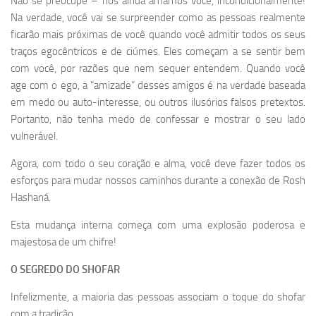
Não se preocupe – nós ainda amamos você, incondicionalmente!
Na verdade, você vai se surpreender como as pessoas realmente
ficarão mais próximas de você quando você admitir todos os seus
traços egocêntricos e de ciúmes. Eles começam a se sentir bem
com você, por razões que nem sequer entendem. Quando você
age com o ego, a “amizade” desses amigos é na verdade baseada
em medo ou auto-interesse, ou outros ilusórios falsos pretextos.
Portanto, não tenha medo de confessar e mostrar o seu lado
vulnerável.
Agora, com todo o seu coração e alma, você deve fazer todos os
esforços para mudar nossos caminhos durante a conexão de Rosh
Hashaná.
Esta mudança interna começa com uma explosão poderosa e
majestosa de um chifre!
O SEGREDO DO SHOFAR
Infelizmente, a maioria das pessoas associam o toque do shofar
com a tradição.