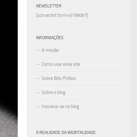
NEWSLETTER
[convertkit form=5199067]
INFORMAÇÕES
A missão
Como usar esse site
Sobre Billy Phillips
Sobre o blog
Inscreva-se no blog
A REALIDADE DA IMORTALIDADE