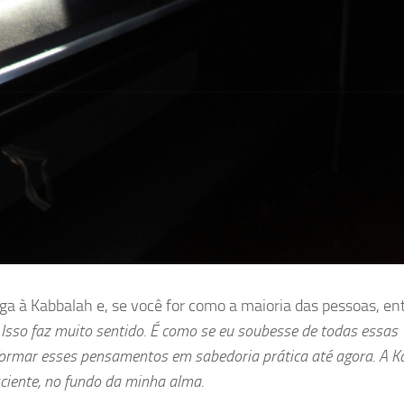
a à Kabbalah e, se você for como a maioria das pessoas, en
.
Isso faz muito sentido. É como se eu soubesse de todas essas
formar esses pensamentos em sabedoria prática até agora. A 
ciente, no fundo da minha alma.