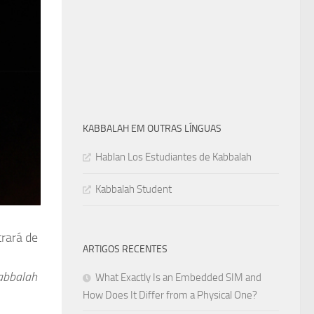
KABBALAH EM OUTRAS LÍNGUAS
Hablan Los Estudiantes de Kabbalah
Kabbalah Student
trará de
ARTIGOS RECENTES
Kabbalah
What Exactly Is an Embedded SIM and
How Does It Differ from a Physical One?