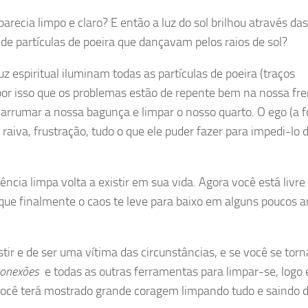
recia limpo e claro? E então a luz do sol brilhou através da
 de partículas de poeira que dançavam pelos raios de sol?
z espiritual iluminam todas as partículas de poeira (traços
por isso que os problemas estão de repente bem na nossa fre
 arrumar a nossa bagunça e limpar o nosso quarto. O ego (a f
, raiva, frustração, tudo o que ele puder fazer para impedi-lo 
ência limpa volta a existir em sua vida. Agora você está livre 
 que finalmente o caos te leve para baixo em alguns poucos a
stir e de ser uma vítima das circunstâncias, e se você se torn
conexões
e todas as outras ferramentas para limpar-se, logo 
 Você terá mostrado grande coragem limpando tudo e saindo 