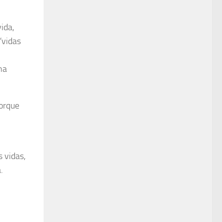
ida,
“vidas
na
porque
 vidas,
.