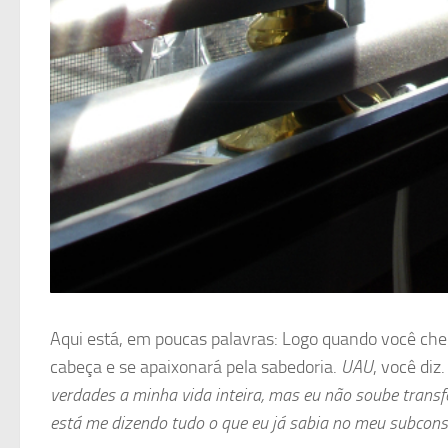
Aqui está, em poucas palavras: Logo quando você cheg
cabeça e se apaixonará pela sabedoria.
UAU
, você diz
verdades a minha vida inteira, mas eu não soube trans
está me dizendo tudo o que eu já sabia no meu subcons