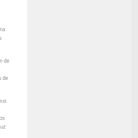
ama
s
m de
s de
eus
os
Luz