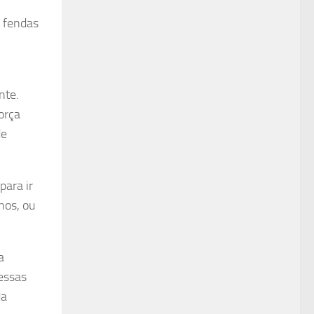
s fendas
nte.
orça
de
para ir
nos, ou
a
essas
da