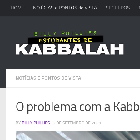
HOME
NOTÍCIAS e PONTOS de VISTA
SEGREDOS
Skip to content
NOTÍCIAS E PONTOS DE VISTA
O problema com a Kabb
BY
BILLY PHILLIPS
·
5 DE SETEMBRO DE 2011