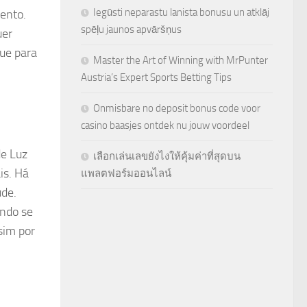
Iegūsti neparastu lanista bonusu un atklāj
mento.
spēļu jaunos apvāršņus
uer
gue para
Master the Art of Winning with MrPunter
Austria’s Expert Sports Betting Tips
Onmisbare no deposit bonus code voor
casino baasjes ontdek nu jouw voordeel
de Luz
เลือกเล่นเลขยังไงให้คุ้มค่าที่สุดบน
is. Há
แพลตฟอร์มออนไลน์
úde.
ando se
sim por