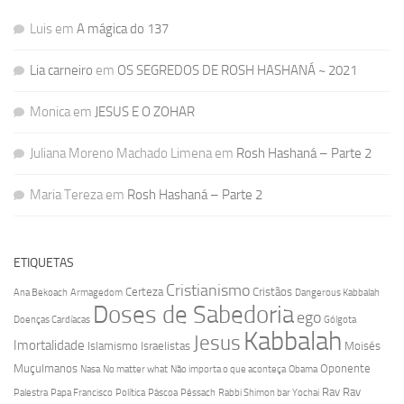
Luis
em
A mágica do 137
Lia carneiro
em
OS SEGREDOS DE ROSH HASHANÁ ~ 2021
Monica
em
JESUS E O ZOHAR
Juliana Moreno Machado Limena
em
Rosh Hashaná – Parte 2
Maria Tereza
em
Rosh Hashaná – Parte 2
ETIQUETAS
Cristianismo
Certeza
Cristãos
Ana Bekoach
Armagedom
Dangerous Kabbalah
Doses de Sabedoria
ego
Doenças Cardíacas
Gólgota
Kabbalah
Jesus
Imortalidade
Islamismo
Israelistas
Moisés
Muçulmanos
Oponente
Nasa
No matter what
Não importa o que aconteça
Obama
Rav
Rav
Palestra
Papa Francisco
Política
Páscoa
Pêssach
Rabbi Shimon bar Yochai