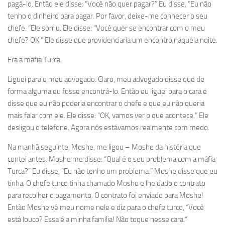
pagá-lo. Então ele disse: “Você não quer pagar?” Eu disse, “Eu não
tenho o dinheiro para pagar. Por favor, deixe-me conhecer o seu
chefe. “Ele sorriu. Ele disse: “Você quer se encontrar com o meu
chefe? OK.” Ele disse que providenciaria um encontro naquela noite.
Era a máfia Turca.
Liguei para o meu advogado. Claro, meu advogado disse que de
forma alguma eu fosse encontrá-lo. Então eu liguei para o cara e
disse que eu não poderia encontrar o chefe e que eu não queria
mais falar com ele. Ele disse: “OK, vamos ver o que acontece.” Ele
desligou o telefone. Agora nós estávamos realmente com medo.
Na manhã seguinte, Moshe, me ligou – Moshe da história que
contei antes. Moshe me disse: “Qual é o seu problema com a máfia
Turca?” Eu disse, “Eu não tenho um problema.” Moshe disse que eu
tinha. O chefe turco tinha chamado Moshe e lhe dado o contrato
para recolher o pagamento. O contrato foi enviado para Moshe!
Então Moshe vê meu nome nele e diz para o chefe turco, “Você
está louco? Essa é a minha família! Não toque nesse cara.”