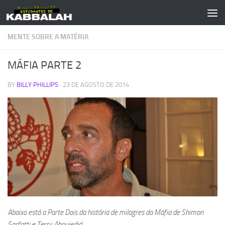
Skip to content
MENTE SOBRE A MATÉRIA
MÁFIA PARTE 2
BY
BILLY PHILLIPS
·
23 DE AGOSTO DE 2014
Abaixo está a Parte Dois da história de milagres da Máfia de Shimon
Sarfatti e Terry Aboujedid.