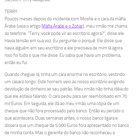
TERRY:
Poucos meses depois do incidente com Moshe e o cara da máfia
Árabe (veja o artigo
Máfia Árabe e o Zohar
), meu irmão me chama
ao telefone. “Terry, você pode vir ao escritório agora?”, disse ele.
Havia tensão em sua voz. Eu perguntei o porquê. Ele disse que
havia alguém em seu escritório e ele precisava de mim lá agora.
Isso foi tudo o que me disse. Eu sabia que havia um problema,
então eu fui.
Quando cheguei lá, tinha um cara enorme no escritório, vestindo
um casaco longo. Este homem veio ao nosso escritório exigindo
devolução de dinheiro ao seu patrão. Meu irmão não tinha idéia do
que ele estava falando. O cara pediu para ser reembolsado em 70
mil Euros. Em seguida, ele dá ao meu irmão uma cópia de um
cheque que não fora processado pelo banco. Então eu percebi o
que acontecera. Duas semanas antes, o nosso banco ligara e
dissera que um cheque de 5.000 Euros fora apresentado no banco
de minha conta. Mas o gerente do banco não reconheceu a