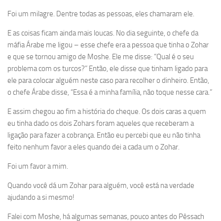
Foi um milagre. Dentre todas as pessoas, eles chamaram ele.
E as coisas ficam ainda mais loucas. No dia seguinte, o chefe da
máfia Árabe me ligou – esse chefe era a pessoa que tinha o Zohar
e que se tornou amigo de Moshe. Ele me disse: “Qual é o seu
problema com os turcos?” Então, ele disse que tinham ligado para
ele para colocar alguém neste caso para recolher o dinheiro. Então,
o chefe Árabe disse, “Essa é a minha família, não toque nesse cara.”
E assim chegou ao fim a história do cheque. Os dois caras a quem
eu tinha dado os dois Zohars foram aqueles que receberam a
ligação para fazer a cobrança. Então eu percebi que eu não tinha
feito nenhum favor a eles quando dei a cada um o Zohar.
Foi um favor a mim.
Quando você dá um Zohar para alguém, você está na verdade
ajudando a si mesmo!
Falei com Moshe, há algumas semanas, pouco antes do Pêssach