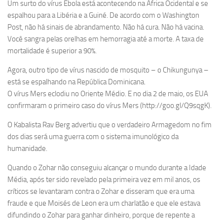
Um surto do vírus Ebola está acontecendo na África Ocidental e se
espalhou para a Libéria e a Guiné. De acordo com o Washington
Post, não há sinais de abrandamento. Não há cura. Não há vacina.
Você sangra pelas orelhas em hemorragia até a morte. A taxa de
mortalidade é superior a 90%.
Agora, outro tipo de vírus nascido de mosquito – o Chikungunya –
está se espalhando na República Dominicana.
O vírus Mers eclodiu no Oriente Médio. E no dia 2 de maio, os EUA
confirmaram o primeiro caso do vírus Mers (http://goo.gl/Q9sqgK).
O Kabalista Rav Berg advertiu que o verdadeiro Armagedom no fim
dos dias será uma guerra com o sistema imunológico da
humanidade.
Quando o Zohar não conseguiu alcançar o mundo durante a Idade
Média, após ter sido revelado pela primeira vez em mil anos, os
críticos se levantaram contra o Zohar e disseram que era uma
fraude e que Moisés de Leon era um charlatão e que ele estava
difundindo o Zohar para ganhar dinheiro, porque de repente a