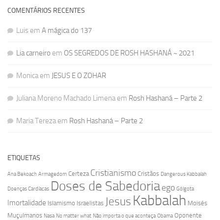
COMENTÁRIOS RECENTES
Luis
em
A mágica do 137
Lia carneiro
em
OS SEGREDOS DE ROSH HASHANÁ ~ 2021
Monica
em
JESUS E O ZOHAR
Juliana Moreno Machado Limena
em
Rosh Hashaná – Parte 2
Maria Tereza
em
Rosh Hashaná – Parte 2
ETIQUETAS
Cristianismo
Certeza
Cristãos
Ana Bekoach
Armagedom
Dangerous Kabbalah
Doses de Sabedoria
ego
Doenças Cardíacas
Gólgota
Kabbalah
Jesus
Imortalidade
Islamismo
Israelistas
Moisés
Muçulmanos
Oponente
Nasa
No matter what
Não importa o que aconteça
Obama