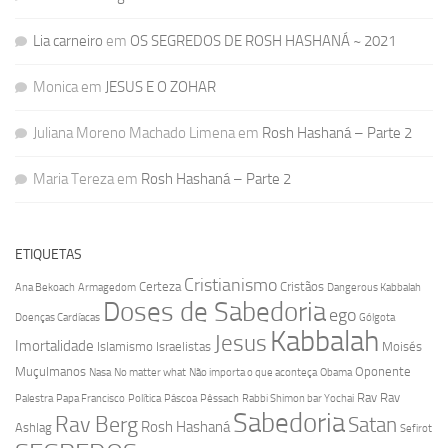
Lia carneiro
em
OS SEGREDOS DE ROSH HASHANÁ ~ 2021
Monica
em
JESUS E O ZOHAR
Juliana Moreno Machado Limena
em
Rosh Hashaná – Parte 2
Maria Tereza
em
Rosh Hashaná – Parte 2
ETIQUETAS
Cristianismo
Certeza
Cristãos
Ana Bekoach
Armagedom
Dangerous Kabbalah
Doses de Sabedoria
ego
Doenças Cardíacas
Gólgota
Kabbalah
Jesus
Imortalidade
Islamismo
Israelistas
Moisés
Muçulmanos
Oponente
Nasa
No matter what
Não importa o que aconteça
Obama
Rav
Rav
Palestra
Papa Francisco
Política
Páscoa
Pêssach
Rabbi Shimon bar Yochai
Sabedoria
Rav Berg
Satan
Rosh Hashaná
Ashlag
Sefirot