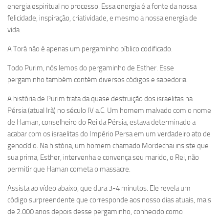
energia espiritual no processo. Essa energia é a fonte da nossa
felicidade, inspiração, criatividade, e mesmo a nossa energia de
vida.
A Torá não é apenas um pergaminho bíblico codificado.
Todo Purim, nós lemos do pergaminho de Esther. Esse
pergaminho também contém diversos códigos e sabedoria.
A história de Purim trata da quase destruição dos israelitas na
Pérsia (atual Irã) no século IV a.C. Um homem malvado com o nome
de Haman, conselheiro do Rei da Pérsia, estava determinado a
acabar com os israelitas do Império Persa em um verdadeiro ato de
genocídio. Na história, um homem chamado Mordechai insiste que
sua prima, Esther, intervenha e convença seu marido, o Rei, não
permitir que Haman cometa o massacre.
Assista ao vídeo abaixo, que dura 3-4 minutos. Ele revela um
código surpreendente que corresponde aos nosso dias atuais, mais
de 2.000 anos depois desse pergaminho, conhecido como