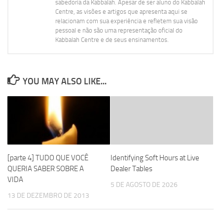
sabedoria da Kabbalah. Apesar de ser aluno do Kabbalah
Centre, as visões e artigos que apresenta aqui se
relacionam com sua experiência e refletem sua visão
pessoal e não são uma representação oficial do
Kabbalah Centre e de seus ensinamentos.
YOU MAY ALSO LIKE...
[parte 4] TUDO QUE VOCÊ
Identifying Soft Hours at Live
QUERIA SABER SOBRE A
Dealer Tables
VIDA
5 DE AGOSTO DE 2026
13 DE DEZEMBRO DE 2013